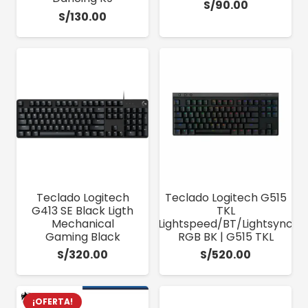
S/
90.00
S/
130.00
Teclado Logitech
Teclado Logitech G515
G413 SE Black Ligth
TKL
Mechanical
Lightspeed/BT/Lightsync
Gaming Black
RGB BK | G515 TKL
S/
320.00
S/
520.00
¡OFERTA!