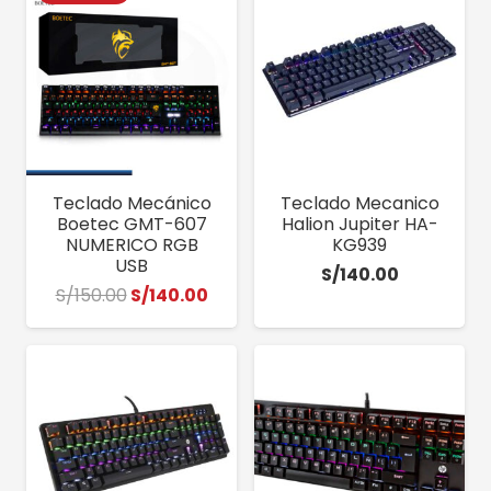
Teclado Mecánico
Teclado Mecanico
Boetec GMT-607
Halion Jupiter HA-
NUMERICO RGB
KG939
USB
S/
140.00
El
El
S/
150.00
S/
140.00
precio
precio
original
actual
era:
es:
S/150.00.
S/140.00.