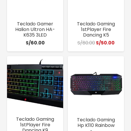
Teclado Gamer
Teclado Gaming
Halion Ultron HA-
1stPlayer Fire
K635 3LED
Dancing K5
El
El
S/
60.00
S/
80.00
S/
50.00
precio
precio
original
actua
era:
es:
S/80.00.
S/50.0
Teclado Gaming
Teclado Gaming
1stPlayer Fire
Hp K110 Rainbow
Dancing K9