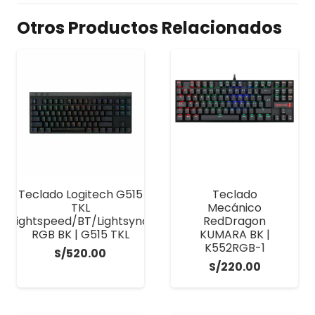
Otros Productos Relacionados
Teclado Logitech G515
Teclado
TKL
Mecánico
Lightspeed/BT/Lightsync
RedDragon
RGB BK | G515 TKL
KUMARA BK |
K552RGB-1
S/
520.00
S/
220.00