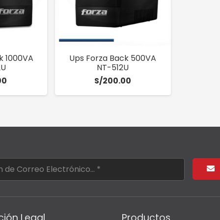
k 1000VA
Ups Forza Back 500VA
2U
NT-512U
00
S/
200.00
ción Legal
Productos