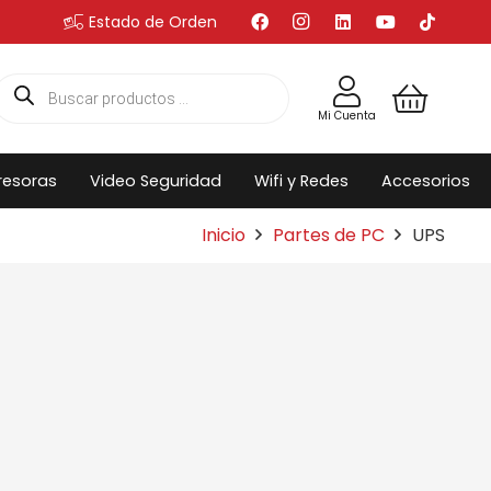
Estado de Orden
Búsqueda
de
productos
Mi Cuenta
resoras
Video Seguridad
Wifi y Redes
Accesorios
Inicio
Partes de PC
UPS