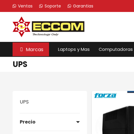
Ventas
Soporte
Garantias
Marcas
Laptops y Mas
Computadoras
UPS
UPS
Precio