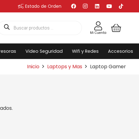
Estado de Orden
Búsqueda
de
productos
Mi Cuenta
resoras
Video Seguridad
Wifi y Redes
Accesorios
Inicio
Laptops y Mas
Laptop Gamer
ados.