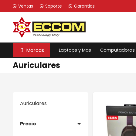
Ventas
Soporte
Garantias
Marcas
Laptops y Mas
Computadoras
Auriculares
Auriculares
Precio