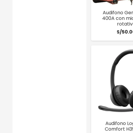
Audifono Gen
400A con mi
rotati
S/
50.0
Audifono Lo
Comfort H3