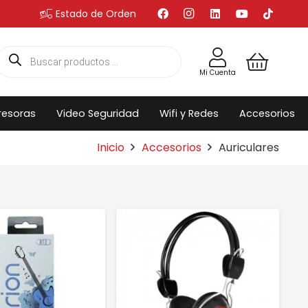
Estado de Orden
Búsqueda
de
productos
Mi Cuenta
resoras
Video Seguridad
Wifi y Redes
Accesorios
Inicio
Accesorios
Auriculares