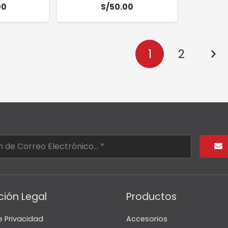
00
S/
50.00
1
2
ción Legal
Productos
e Privacidad
Accesorios