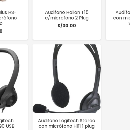
ius HS-
Audifono Halion T15
Audíf
crófono
c/microfono 2 Plug
con mi
vo
S/
30.00
0
gitech
Audifono Logitech Stereo
90 USB
con micrófono H111 1 plug