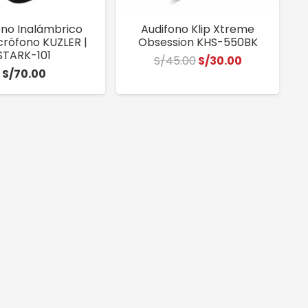
ono Inalámbrico
Audifono Klip Xtreme
crófono KUZLER |
Obsession KHS-550BK
STARK-101
El
El
S/
45.00
S/
30.00
S/
70.00
precio
precio
original
actual
era:
es:
S/45.00.
S/30.00.