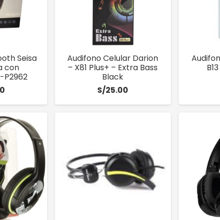
ooth Seisa
Audifono Celular Darion
Audifon
a con
– X81 Plus+ – Extra Bass
B13
J-P2962
Black
00
S/
25.00