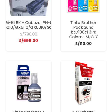
on Gi-16 BK + Cabezal PH-S Maxify GX
Tinta Brother
X5010/GX5110/GX6010/GX6110/GX7010/GX7110
Pack 3und
btD100cl 3PK
S/
790.00
Colores M, C, Y
El
El
S/
699.00
S/
110.00
precio
precio
original
actual
era:
es:
S/790.00.
S/699.00.