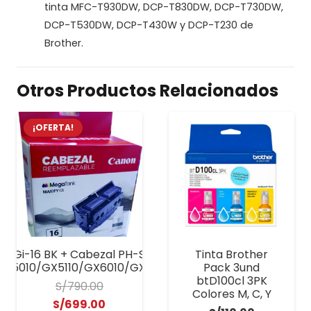
tinta MFC-T930DW, DCP-T830DW, DCP-T730DW,
DCP-T530DW, DCP-T430W y DCP-T230 de
Brother.
Otros Productos Relacionados
¡OFERTA!
on Gi-16 BK + Cabezal PH-S Maxify GX
Tinta Brother
X5010/GX5110/GX6010/GX6110/GX7010/GX7110
Pack 3und
btD100cl 3PK
S/
790.00
Colores M, C, Y
El
El
S/
699.00