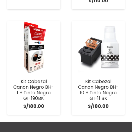
S/
110.00
precio
precio
original
actual
era:
es:
S/790.00.
S/699.00.
Kit Cabezal
Kit Cabezal
Canon Negro BH-
Canon Negro BH-
1 + Tinta Negra
10 + Tinta Negra
GI-190BK
GI-11 BK
S/
180.00
S/
180.00