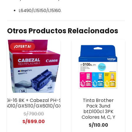
L6490/L15150/L15160.
Otros Productos Relacionados
¡OFERTA!
on Gi-16 BK + Cabezal PH-S Maxify GX
Tinta Brother
X5010/GX5110/GX6010/GX6110/GX7010/GX7110
Pack 3und
btD100cl 3PK
S/
790.00
Colores M, C, Y
El
El
S/
699.00
S/
110.00
precio
precio