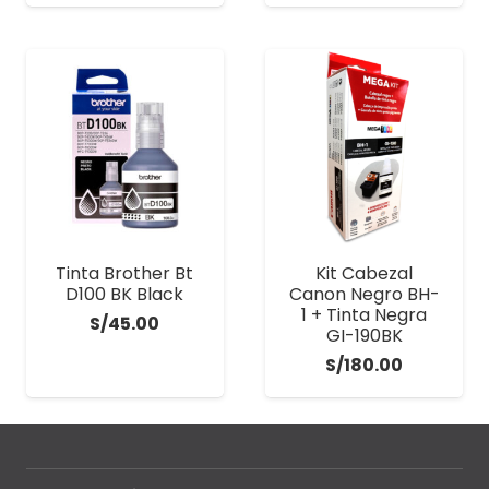
original
actual
era:
es:
S/790.00.
S/699.00.
Tinta Brother Bt
Kit Cabezal
D100 BK Black
Canon Negro BH-
1 + Tinta Negra
S/
45.00
GI-190BK
S/
180.00