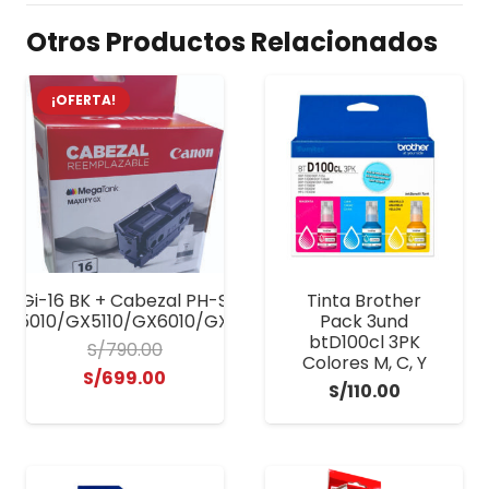
Otros Productos Relacionados
¡OFERTA!
on Gi-16 BK + Cabezal PH-S Maxify GX
Tinta Brother
X5010/GX5110/GX6010/GX6110/GX7010/GX7110
Pack 3und
btD100cl 3PK
S/
790.00
Colores M, C, Y
El
El
S/
699.00
S/
110.00
precio
precio
original
actual
era:
es: