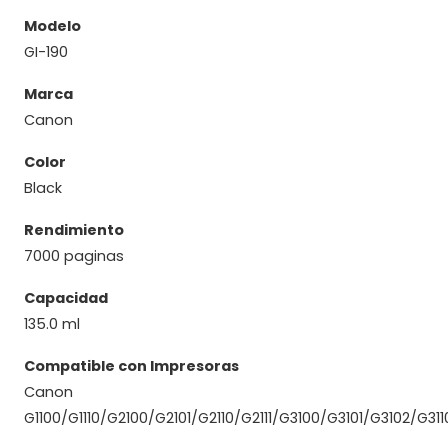
Modelo
GI-190
Marca
Canon
Color
Black
Rendimiento
7000 paginas
Capacidad
135.0 ml
Compatible con Impresoras
Canon
G1100/G1110/G2100/G2101/G2110/G2111/G3100/G3101/G3102/G31