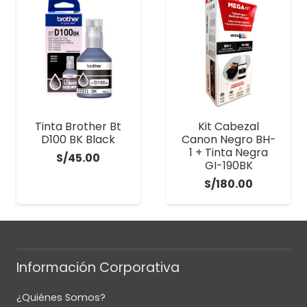
S/790.00.
S/699.00.
Tinta Brother Bt
Kit Cabezal
D100 BK Black
Canon Negro BH-
1 + Tinta Negra
S/
45.00
GI-190BK
S/
180.00
Información Corporativa
¿Quiénes Somos?