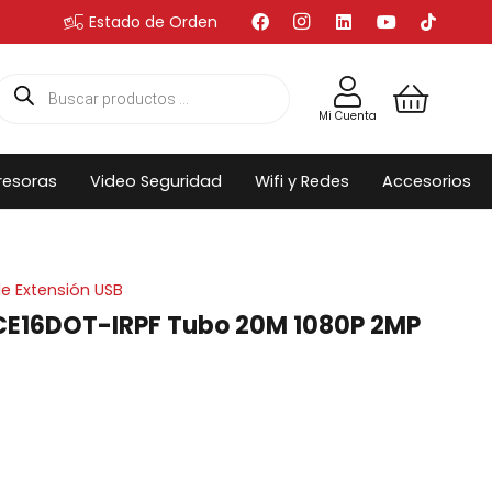
Estado de Orden
Búsqueda
de
productos
Mi Cuenta
resoras
Video Seguridad
Wifi y Redes
Accesorios
e Extensión USB
E16DOT-IRPF Tubo 20M 1080P 2MP