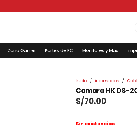
Zona Gamer
Partes de PC
Monitores y Mas
Imp
Inicio
/
Accesorios
/
Cabl
Camara HK DS-2C
S/
70.00
Sin existencias