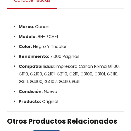
Características
+Ch-
1
Color
cantidad
Marca:
Canon
Modelo:
BH-1/CH-1
Color:
Negro Y Tricolor
Rendimiento:
7,000 Páginas
Compatibilidad:
Impresora Canon Pixma G1100,
G1110, G2100, G2101, G2110, G2111, G3100, G3101, G3110,
G3111, G4100, G4102, G4110, G4111
Condición:
Nuevo
Producto:
Original
Otros Productos Relacionados