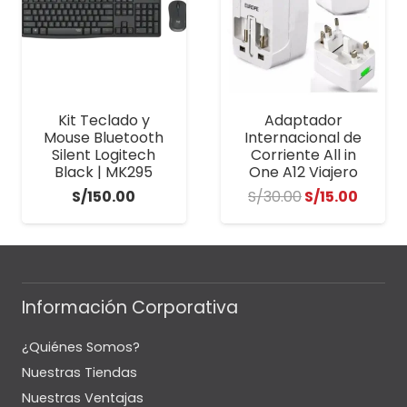
Kit Teclado y
Adaptador
Mouse Bluetooth
Internacional de
Silent Logitech
Corriente All in
Black | MK295
One A12 Viajero
El
El
S/
150.00
S/
30.00
S/
15.00
precio
precio
original
actua
era:
es:
S/30.00.
S/15.0
Información Corporativa
¿Quiénes Somos?
Nuestras Tiendas
Nuestras Ventajas