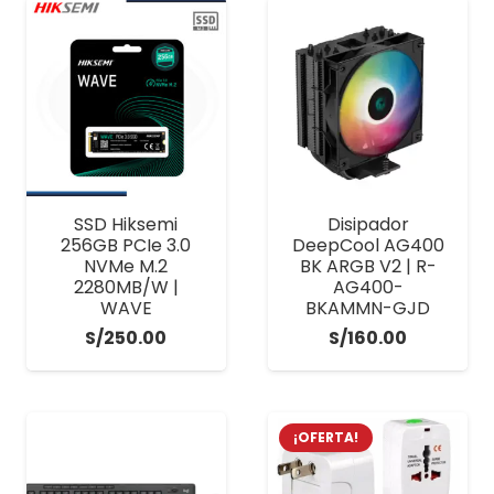
SSD Hiksemi
Disipador
256GB PCIe 3.0
DeepCool AG400
NVMe M.2
BK ARGB V2 | R-
2280MB/W |
AG400-
WAVE
BKAMMN-GJD
S/
250.00
S/
160.00
¡OFERTA!