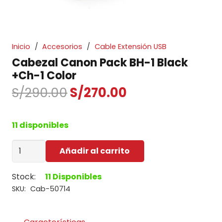
Inicio
/
Accesorios
/
Cable Extensión USB
Cabezal Canon Pack BH-1 Black
+Ch-1 Color
El
El
S/
290.00
S/
270.00
precio
precio
original
actual
11 disponibles
era:
es:
S/290.00.
S/270.00.
Cabezal
Añadir al carrito
Canon
Pack
Stock:
11 Disponibles
BH-
SKU:
Cab-50714
1
Black