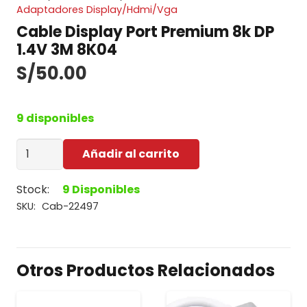
Adaptadores Display/Hdmi/Vga
Cable Display Port Premium 8k DP
1.4V 3M 8K04
S/
50.00
9 disponibles
Cable
Añadir al carrito
Display
Port
Stock:
9 Disponibles
Premium
SKU:
Cab-22497
8k
DP
1.4V
Otros Productos Relacionados
3M
8K04
cantidad