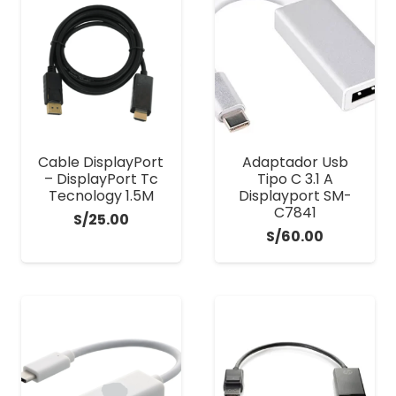
Cable DisplayPort
Adaptador Usb
– DisplayPort Tc
Tipo C 3.1 A
Tecnology 1.5M
Displayport SM-
C7841
S/
25.00
S/
60.00