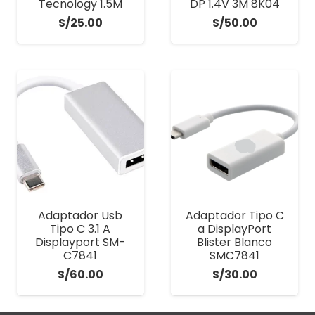
Tecnology 1.5M
DP 1.4V 3M 8K04
S/
25.00
S/
50.00
Adaptador Usb
Adaptador Tipo C
Tipo C 3.1 A
a DisplayPort
Displayport SM-
Blister Blanco
C7841
SMC7841
S/
60.00
S/
30.00