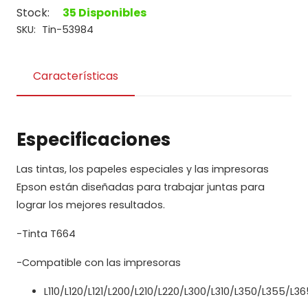
T664120-
Stock:
35 Disponibles
AL
SKU:
Tin-53984
negro
para
Características
L200
cantidad
Especificaciones
Las tintas, los papeles especiales y las impresoras
Epson están diseñadas para trabajar juntas para
lograr los mejores resultados.
-Tinta T664
-Compatible con las impresoras
L110/L120/L121/L200/L210/L220/L300/L310/L350/L355