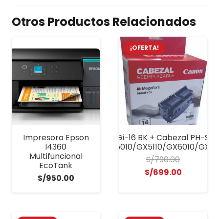
Otros Productos Relacionados
¡OFERTA!
Impresora Epson
Kit Canon Gi-16 BK + Cabezal PH-S M
GX3010/GX4010/GX5010/GX5110/GX6010/GX61
l4360
Multifuncional
S/
790.00
EcoTank
El
El
S/
699.00
S/
950.00
precio
precio
original
actual
era:
es: