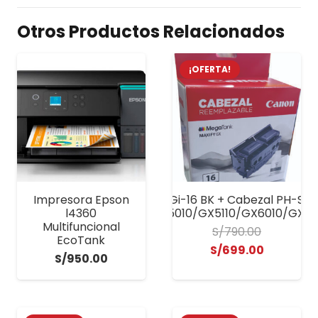
Otros Productos Relacionados
¡OFERTA!
Impresora Epson
Kit Canon Gi-16 BK + Cabezal PH-S M
GX3010/GX4010/GX5010/GX5110/GX6010/GX61
l4360
Multifuncional
S/
790.00
EcoTank
El
El
S/
699.00
S/
950.00
precio
precio
original
actual
era:
es: