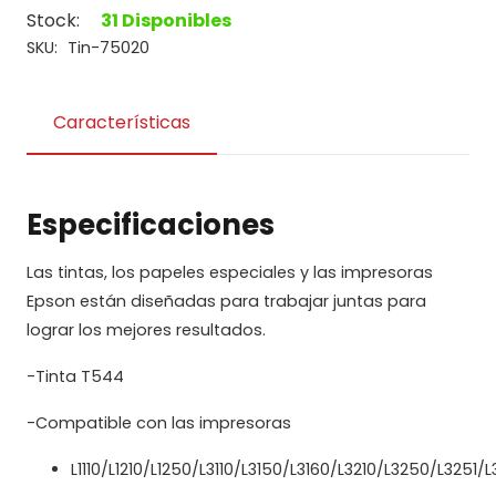
T544220
Stock:
31 Disponibles
Cian
SKU:
Tin-75020
L3110/L3150/L5190/L1110
cantidad
Características
Especificaciones
Las tintas, los papeles especiales y las impresoras
Epson están diseñadas para trabajar juntas para
lograr los mejores resultados.
-Tinta T544
-Compatible con las impresoras
L1110/L1210/L1250/L3110/L3150/L3160/L3210/L3250/L3251