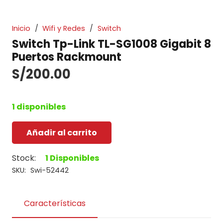
Inicio
/
Wifi y Redes
/
Switch
Switch Tp-Link TL-SG1008 Gigabit 8
Puertos Rackmount
S/
200.00
1 disponibles
Añadir al carrito
Switch
Tp-
Stock:
1 Disponibles
Link
SKU:
Swi-52442
TL-
SG1008
Gigabit
Características
8