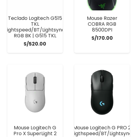
Teclado Logitech G515
Mouse Razer
TKL
COBRA RGB
Lightspeed/BT/Lightsync
8500DPI
RGB BK | G515 TKL
S/
170.00
S/
520.00
Mouse Logitech G
Mouse Logitech G PRO 2
Pro X SuperLight 2
Ligthspeed/BT/Lightsync