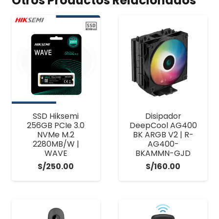
Otros Productos Relacionados
SSD Hiksemi
Disipador
256GB PCIe 3.0
DeepCool AG400
NVMe M.2
BK ARGB V2 | R-
2280MB/W |
AG400-
WAVE
BKAMMN-GJD
S/
250.00
S/
160.00