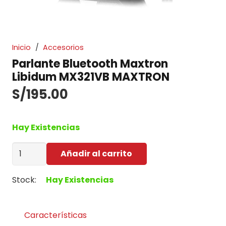
Inicio
/
Accesorios
Parlante Bluetooth Maxtron
Libidum MX321VB MAXTRON
S/
195.00
Hay Existencias
Parlante
Añadir al carrito
Bluetooth
Maxtron
Stock:
Hay Existencias
Libidum
MX321VB
MAXTRON
Características