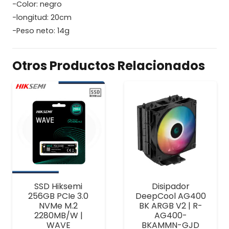
-Color: negro
-longitud: 20cm
-Peso neto: 14g
Otros Productos Relacionados
SSD Hiksemi
Disipador
256GB PCIe 3.0
DeepCool AG400
NVMe M.2
BK ARGB V2 | R-
2280MB/W |
AG400-
WAVE
BKAMMN-GJD