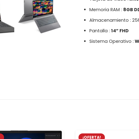
Memoria RAM :
8GB D
Almacenamiento : 2
Pantalla :
14” FHD
Sistema Operativo :
W
!
¡OFERTA!