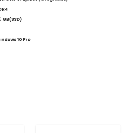
DR4
56
GB(SSD)
indows 10 Pro