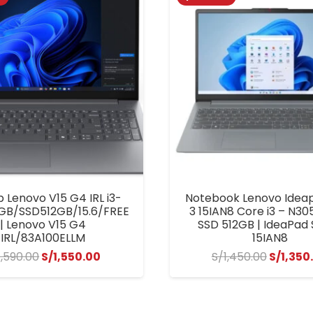
 Lenovo V15 G4 IRL i3-
Notebook Lenovo Ideap
GB/SSD512GB/15.6/FREE
3 15IAN8 Core i3 – N3
| Lenovo V15 G4
SSD 512GB | IdeaPad 
IRL/83A100ELLM
15IAN8
El
El
El
1,590.00
S/
1,550.00
S/
1,450.00
S/
1,350
precio
precio
precio
original
actual
origina
era:
es:
era: