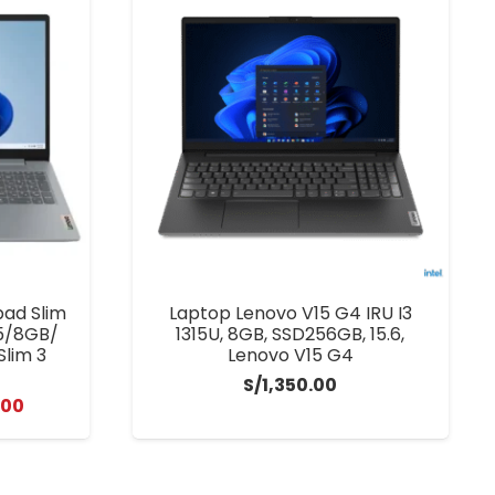
ad Slim
Laptop Lenovo V15 G4 IRU I3
05/8GB/
1315U, 8GB, SSD256GB, 15.6,
Slim 3
Lenovo V15 G4
S/
1,350.00
El
.00
precio
l
actual
es: