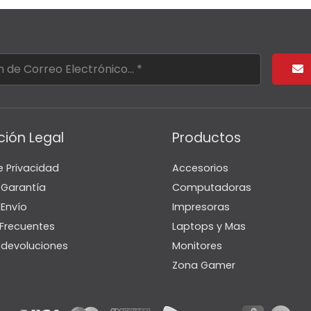
S/1,590.00.
S/1,550.00.
S/1,450
ción Legal
Productos
e Privacidad
Accesorios
e Garantía
Computadoras
 Envío
Impresoras
Frecuentes
Laptops y Mas
e devoluciones
Monitores
Zona Gamer