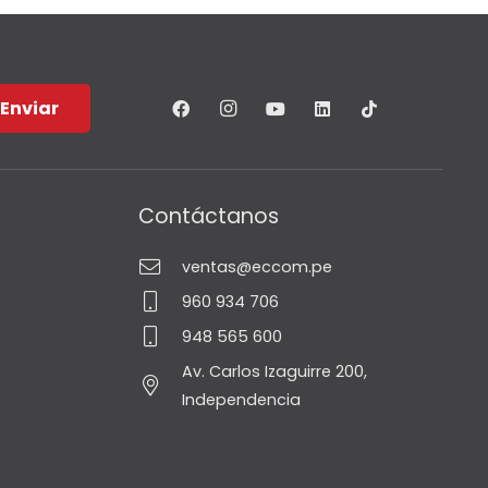
.00.
S/1,350.00.
Enviar
Contáctanos
ventas@eccom.pe
960 934 706
948 565 600
Av. Carlos Izaguirre 200,
Independencia