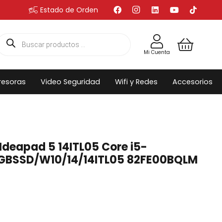
Estado de Orden
Búsqueda
de
productos
Mi Cuenta
resoras
Video Seguridad
Wifi y Redes
Accesorios
Ideapad 5 14ITL05 Core i5-
GBSSD/W10/14/14ITL05 82FE00BQLM