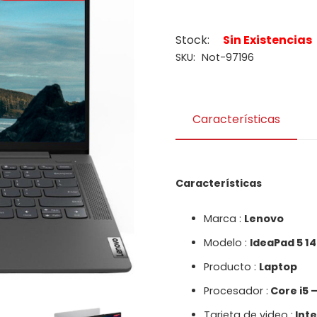
Stock:
Sin Existencias
SKU:
Not-97196
Características
Características
Marca :
Lenovo
Modelo :
IdeaPad 5 14
Producto :
Laptop
Procesador :
Core i5 –
Tarjeta de video :
Inte