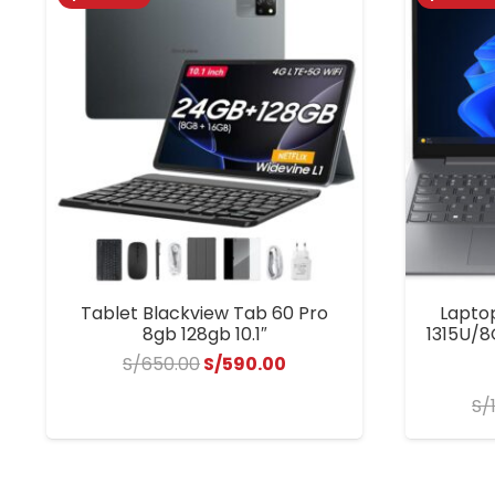
Tablet Blackview Tab 60 Pro
Laptop
8gb 128gb 10.1″
1315U/8
El
El
S/
650.00
S/
590.00
precio
precio
S/
original
actual
era:
es:
S/650.00.
S/590.00.