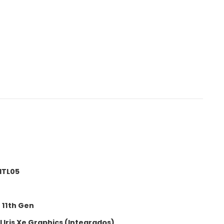
ITL05
 11th Gen
l Iris Xe Graphics (Integrados)