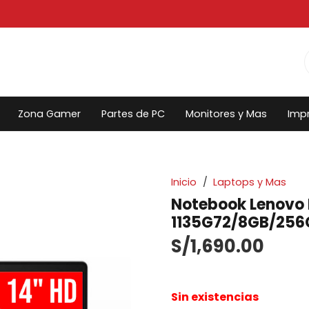
Zona Gamer
Partes de PC
Monitores y Mas
Imp
Inicio
/
Laptops y Mas
Notebook Lenovo 
1135G72/8GB/256
S/
1,690.00
Sin existencias