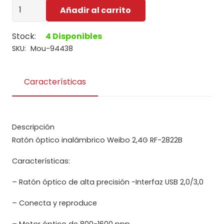
Mouse
Añadir al carrito
Weibo
Inalámbrico
Stock:
4 Disponibles
RF-
SKU:
Mou-94438
2822B
-
Características
Negro/Blanco
cantidad
Descripción
Ratón óptico inalámbrico Weibo 2,4G RF-2822B
Características:
– Ratón óptico de alta precisión -Interfaz USB 2,0/3,0
– Conecta y reproduce