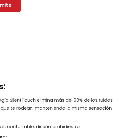
rrito
s:
gía SilentTouch elimina más del 90% de los ruidos
os que te rodean, manteniendo la misma sensación
 , confortable, diseño ambidiestro.
rar.