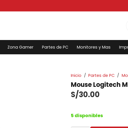
Zona Gamer
Partes de PC
Monitores y Mas
Imp
Inicio
/
Partes de PC
/
Mo
Mouse Logitech M1
S/
30.00
5 disponibles