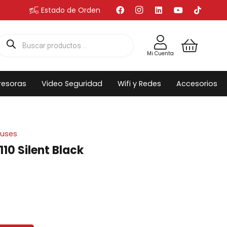
Estado de Orden
Búsqueda
de
productos
Mi Cuenta
resoras
Video Seguridad
Wifi y Redes
Accesorios
uses
10 Silent Black