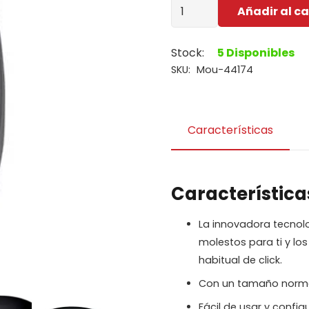
Mouse
Añadir al ca
Logitech
M110
Stock:
5 Disponibles
Silent
SKU:
Mou-44174
Black
cantidad
Características
Característica
La innovadora tecnolo
molestos para ti y l
habitual de click.
Con un tamaño normal
Fácil de usar y configu