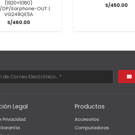
(1920×1080)
S/
450.00
/DP/Earphone-OUT |
VG249QE5A
S/
460.00
ción Legal
Productos
e Privacidad
Accesorios
e Garantía
Computadoras