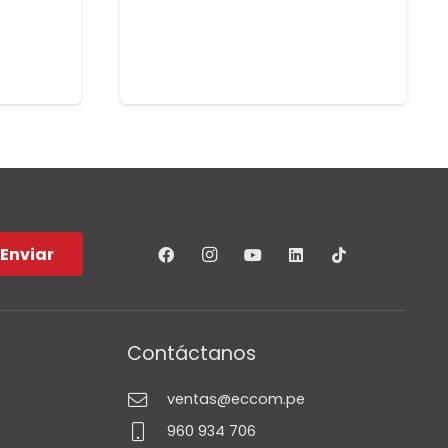
Enviar
Contáctanos
ventas@eccom.pe
960 934 706