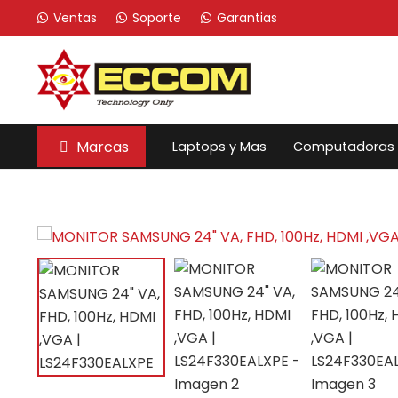
Ventas
Soporte
Garantias
Marcas
Laptops y Mas
Computadoras