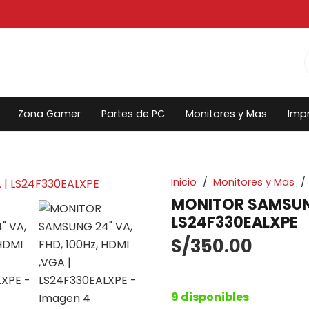
Zona Gamer
Partes de PC
Monitores y Mas
Imp
Inicio
/
Monitores y Mas
/
MONITOR SAMSUNG 
LS24F330EALXPE
S/
350.00
9 disponibles