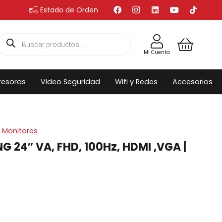
Estado de Orden
Búsqueda
de
productos
Mi Cuenta
resoras
Video Seguridad
Wifi y Redes
Accesorios
Monitores
24″ VA, FHD, 100Hz, HDMI ,VGA |