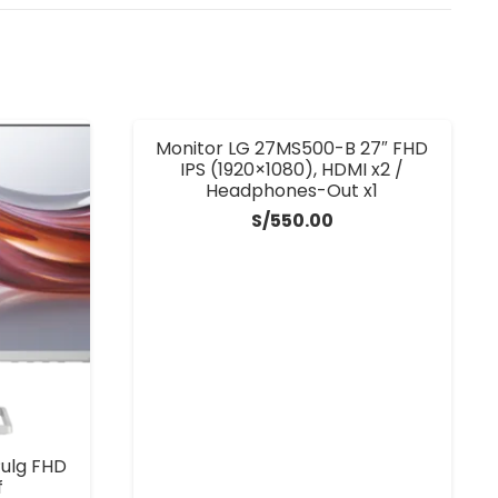
Monitor LG 27MS500-B 27″ FHD
IPS (1920×1080), HDMI x2 /
Headphones-Out x1
S/
550.00
Pulg FHD
f