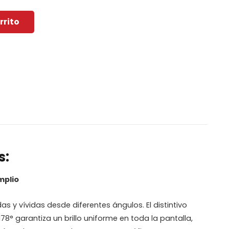
rrito
s:
mplio
s y vívidas desde diferentes ángulos. El distintivo
78° garantiza un brillo uniforme en toda la pantalla,