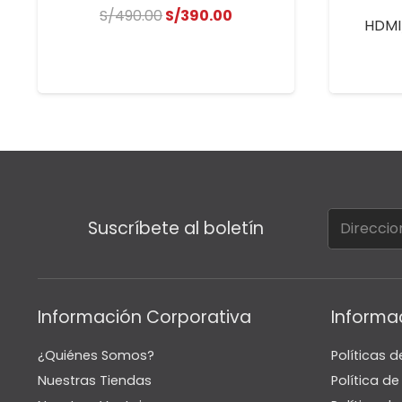
El
El
S/
490.00
S/
390.00
HDMI
precio
precio
original
actual
era:
es:
S/490.00.
S/390.00.
Suscríbete al boletín
Información Corporativa
Informa
¿Quiénes Somos?
Políticas d
Nuestras Tiendas
Política d