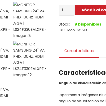
MONITOR
Añadir al ca
SAMSUNG
24"
Stock:
9 Disponibles
VA,
SKU:
Mon-55510
FHD,
100Hz,
HDMI
,VGA
Características
|
LS24F330EALXPE
cantidad
Característica
Angulo de visualización a
Experimenta imágenes nítida
ángulo de visualización de 1