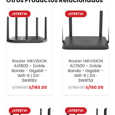
Otros Productos Relacionados
¡OFERTA!
¡OFERTA!
Router HIKVISION
Router HIKVISION
AX1800 – Doble
AC1500 – Doble
Banda – Gigabit –
Banda – Gigabit –
Wifi-6 | DS-
Wifi-6 | DS-
3WR18X
3WR15X
El
El
El
El
S/
199.00
S/
180.00
S/
160.00
S/
150.00
precio
precio
precio
preci
original
actual
original
actu
era:
es:
era:
es:
¡OFERTA!
¡OFERTA!
S/199.00.
S/180.00.
S/160.00.
S/150