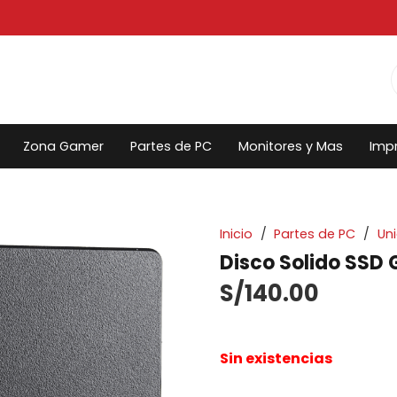
Zona Gamer
Partes de PC
Monitores y Mas
Imp
Inicio
/
Partes de PC
/
Un
Disco Solido SSD
S/
140.00
Sin existencias