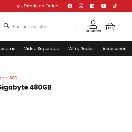
Estado de Orden
Búsqueda
de
productos
Mi Cuenta
resoras
Video Seguridad
Wifi y Redes
Accesorios
idad SSD
 Gigabyte 480GB