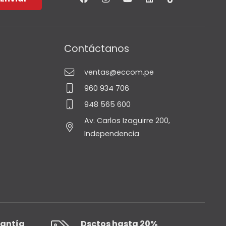
Contáctanos
ventas@eccom.pe
960 934 706
948 565 600
Av. Carlos Izaguirre 200,
Independencia
rantía
Dsctos hasta 20%