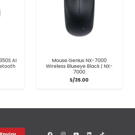
350S AI
Mouse Genius NX-7000
uetooth
Wireless Blueeye Black | NX-
7000
S/
35.00
Enviar