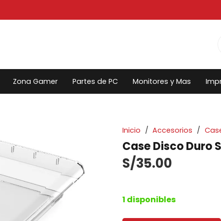
Zona Gamer
Partes de PC
Monitores y Mas
Imp
Inicio
/
Accesorios
/
Case
Case Disco Duro 
S/
35.00
1 disponibles