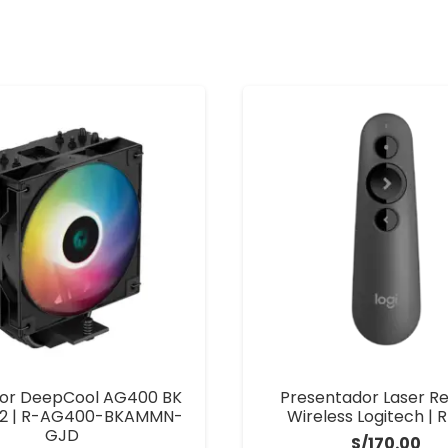
dor DeepCool AG400 BK
Presentador Laser 
2 | R-AG400-BKAMMN-
Wireless Logitech | 
GJD
S/
170.00