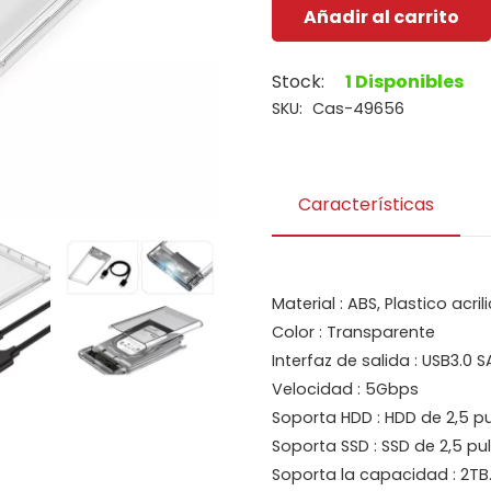
Añadir al carrito
Case
Disco
Stock:
1 Disponibles
Duro
SKU:
Cas-49656
Seisa
2.5
Usb
DN-
Características
K209
cantidad
Material : ABS, Plastico acril
Color : Transparente
Interfaz de salida : USB3.0 
Velocidad : 5Gbps
Soporta HDD : HDD de 2,5 
Soporta SSD : SSD de 2,5 p
Soporta la capacidad : 2TB