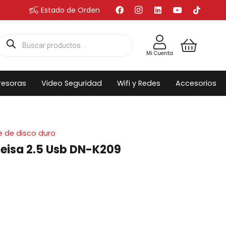
Estado de Orden
Búsqueda
de
productos
Mi Cuenta
resoras
Video Seguridad
Wifi y Redes
Accesorios
 de disco duro
Seisa 2.5 Usb DN-K209