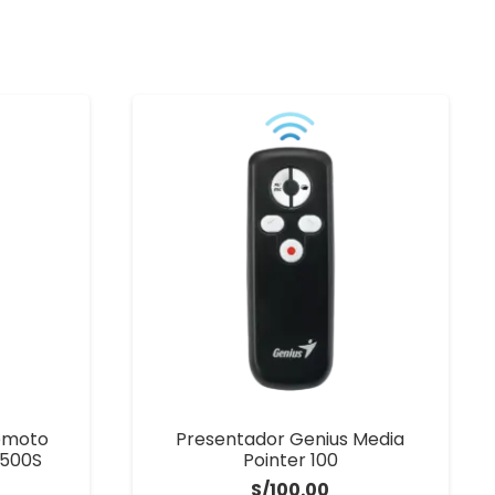
Remoto
Presentador Genius Media
R500S
Pointer 100
S/
100.00