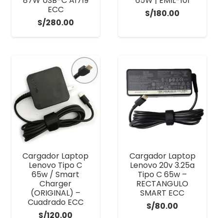
87W USB-C A1719
65W | EMIL-101
ECC
S/
180.00
S/
280.00
Cargador Laptop
Cargador Laptop
Lenovo Tipo C
Lenovo 20v 3.25a
65w / Smart
Tipo C 65w –
Charger
RECTANGULO
(ORIGINAL) –
SMART ECC
Cuadrado ECC
S/
80.00
S/
120.00