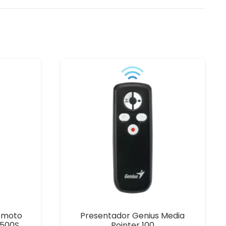
Remoto
Presentador Genius Media
R500S
Pointer 100