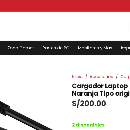
Zona Gamer
Partes de PC
Monitores y Mas
Imp
Inicio
/
Accesorios
/
Car
Cargador Laptop 
Naranja Tipo orig
S/
200.00
2 disponibles