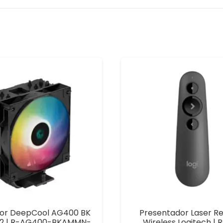
dor DeepCool AG400 BK
Presentador Laser 
2 | R-AG400-BKAMMN-
Wireless Logitech | 