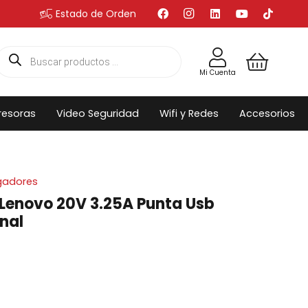
Estado de Orden
Búsqueda
de
productos
Mi Cuenta
resoras
Video Seguridad
Wifi y Redes
Accesorios
gadores
Lenovo 20V 3.25A Punta Usb
inal