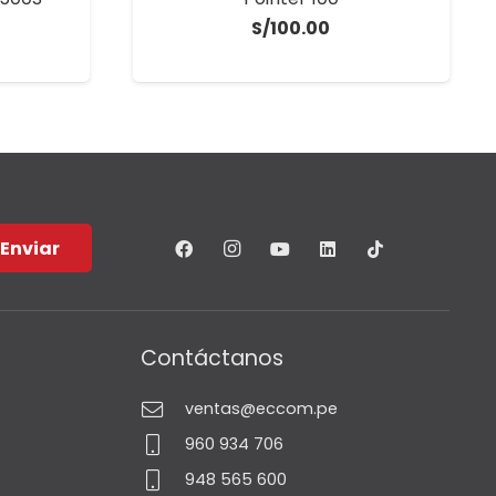
S/
100.00
Enviar
Contáctanos
ventas@eccom.pe
960 934 706
948 565 600