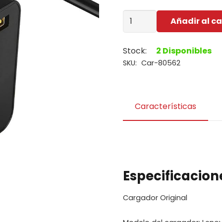
Cargador
Añadir al ca
Laptop
Lenovo
Stock:
2 Disponibles
20V
SKU:
Car-80562
3.25A
Punta
Usb
Naranja
Características
Tipo
original
cantidad
Especificacion
Cargador Original