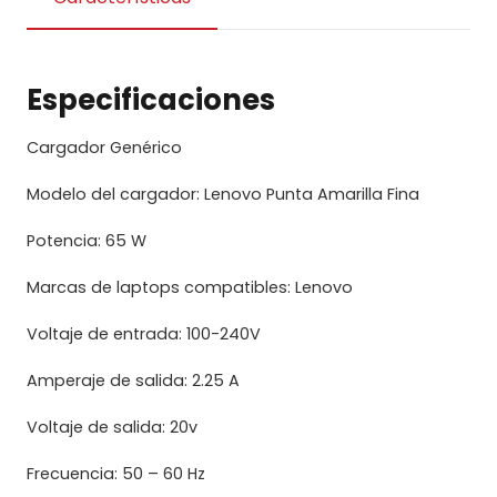
Amarilla
fina
4.0*1.7
Especificaciones
cantidad
Cargador Genérico
Modelo del cargador: Lenovo Punta Amarilla Fina
Potencia: 65 W
Marcas de laptops compatibles: Lenovo
Voltaje de entrada: 100-240V
Amperaje de salida: 2.25 A
Voltaje de salida: 20v
Frecuencia: 50 – 60 Hz