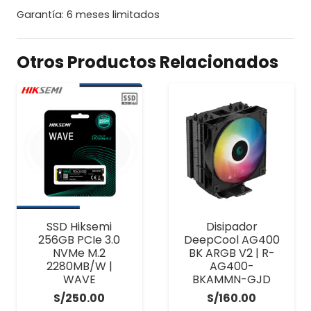
Garantía: 6 meses limitados
Otros Productos Relacionados
SSD Hiksemi
Disipador
256GB PCIe 3.0
DeepCool AG400
NVMe M.2
BK ARGB V2 | R-
2280MB/W |
AG400-
WAVE
BKAMMN-GJD
S/
250.00
S/
160.00