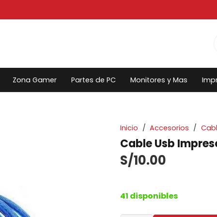
Zona Gamer
Partes de PC
Monitores y Mas
Imp
Inicio
/
Accesorios
/
Cabl
Cable Usb Impreso
S/
10.00
41 disponibles