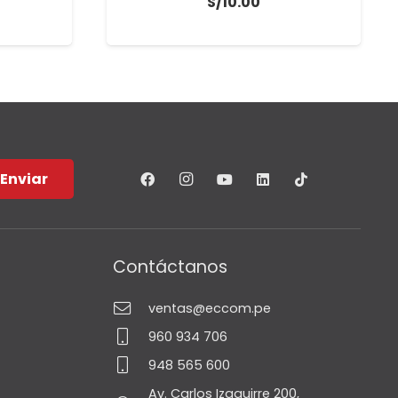
S/
10.00
Enviar
Contáctanos
ventas@eccom.pe
960 934 706
948 565 600
Av. Carlos Izaguirre 200,