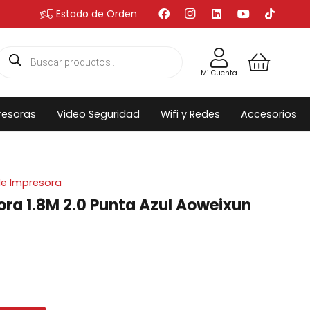
Estado de Orden
Búsqueda
de
productos
Mi Cuenta
resoras
Video Seguridad
Wifi y Redes
Accesorios
e Impresora
ra 1.8M 2.0 Punta Azul Aoweixun