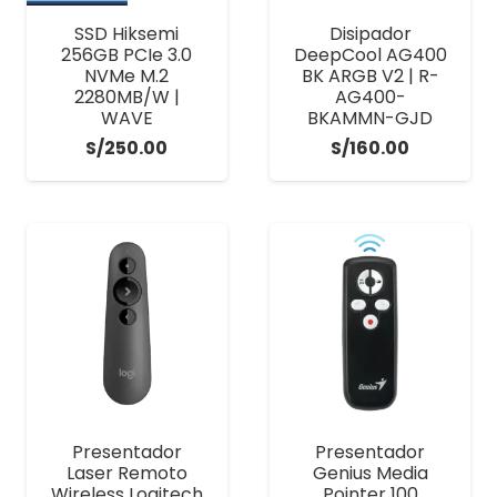
SSD Hiksemi
Disipador
256GB PCIe 3.0
DeepCool AG400
NVMe M.2
BK ARGB V2 | R-
2280MB/W |
AG400-
WAVE
BKAMMN-GJD
S/
250.00
S/
160.00
Presentador
Presentador
Laser Remoto
Genius Media
Wireless Logitech
Pointer 100