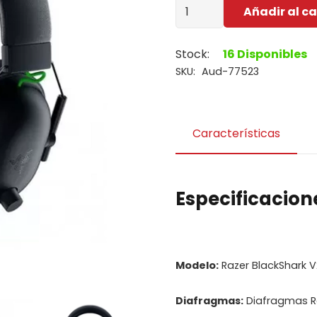
Audicono
Añadir al ca
C/Microfono
Razer
Stock:
16 Disponibles
BlackShark
SKU:
Aud-77523
V2
X
cantidad
Características
Especificacion
Modelo:
Razer BlackShark V
Diafragmas:
Diafragmas R