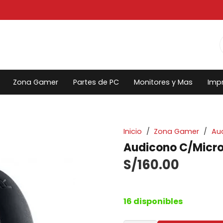
Zona Gamer
Partes de PC
Monitores y Mas
Imp
Inicio
/
Zona Gamer
/
Au
Audicono C/Micro
S/
160.00
16 disponibles