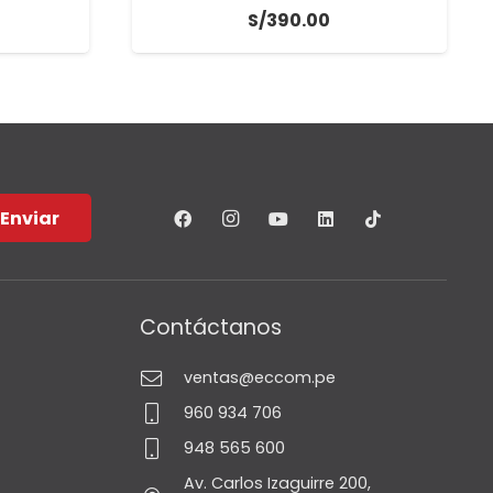
S/
390.00
Enviar
Contáctanos
ventas@eccom.pe
960 934 706
948 565 600
Av. Carlos Izaguirre 200,