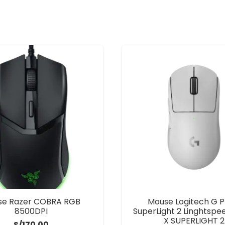
se Razer COBRA RGB
Mouse Logitech G P
8500DPI
SuperLight 2 Linghtspe
X SUPERLIGHT 2
S/
170.00