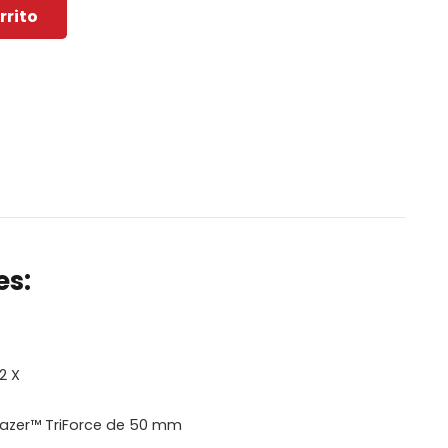
rrito
es:
2 X
azer™ TriForce de 50 mm