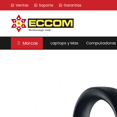
Ventas
Soporte
Garantias
Marcas
Laptops y Mas
Computadoras