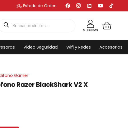
Estado de Orden
Búsqueda
de
productos
Mi Cuenta
resoras
Video Seguridad
Wifi y Redes
Accesorios
dífono Gamer
fono Razer BlackShark V2 X