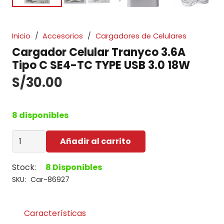
Inicio
/
Accesorios
/
Cargadores de Celulares
Cargador Celular Tranyco 3.6A
Tipo C SE4-TC TYPE USB 3.0 18W
S/
30.00
8 disponibles
Cargador
Añadir al carrito
Celular
Tranyco
Stock:
8 Disponibles
3.6A
SKU:
Car-86927
Tipo
C
Características
SE4-